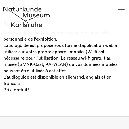
Jump directly to main navigation
Jump directly to content
Home
PROGRAMME
AUDIOGUIDE
Notre guide audio vous permettra de faire une visite
personnelle de l’exhibition.
L'audioguide est proposé sous forme d'application web à
utiliser sur votre propre appareil mobile. (Wi-fi est
nécessaire pour l'utilisation. Le réseau wi-fi gratuit au
musée (SMNK-Gast, KA-WLAN) ou vos données mobiles
peuvent être utilisés à cet effet.
L’audioguide est disponible en allemand, anglais et en
francais.
Prix: gratuit!