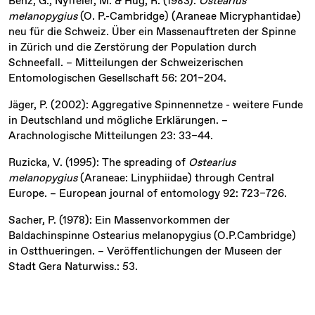
Benz, G., Nyffeler, M. & Hug, R. (1983):
Ostearius
melanopygius
(O. P.-Cambridge) (Araneae Micryphantidae)
neu für die Schweiz. Über ein Massenauftreten der Spinne
in Zürich und die Zerstörung der Population durch
Schneefall. – Mitteilungen der Schweizerischen
Entomologischen Gesellschaft 56: 201–204.
Jäger, P. (2002): Aggregative Spinnennetze - weitere Funde
in Deutschland und mögliche Erklärungen. –
Arachnologische Mitteilungen 23: 33–44.
Ruzicka, V. (1995): The spreading of
Ostearius
melanopygius
(Araneae: Linyphiidae) through Central
Europe. – European journal of entomology 92: 723–726.
Sacher, P. (1978): Ein Massenvorkommen der
Baldachinspinne Ostearius melanopygius (O.P.Cambridge)
in Ostthueringen. – Veröffentlichungen der Museen der
Stadt Gera Naturwiss.: 53.