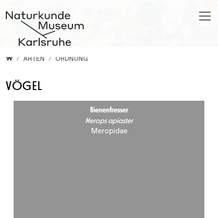
Direkt zur Hauptnavigation springen
Direkt zum Inhalt springen
Home
ARTEN
ORDNUNG
VÖGEL
Bienenfresser
Merops apiaster
Meropidae