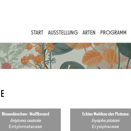
START
AUSSTELLUNG
ARTEN
PROGRAMM
ZE
Blasenkirschen- Weißbrand
Echter Mehltau der Platane
Entyloma australe
Erysiphe platani
Entylomataceae
Erysiphaceae