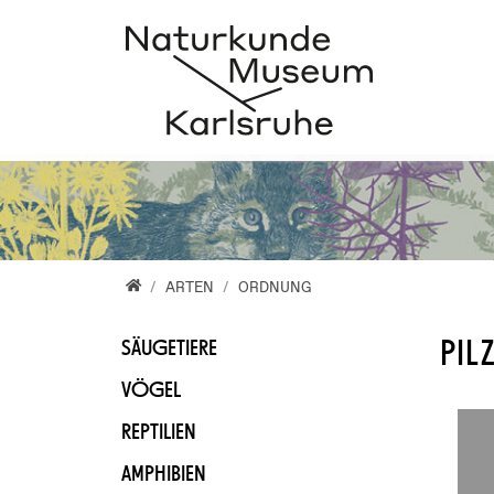
Direkt zur Hauptnavigation springen
Direkt zum Inhalt springen
Home
ARTEN
ORDNUNG
PIL
SÄUGETIERE
VÖGEL
REPTILIEN
AMPHIBIEN