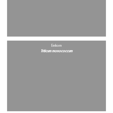
Einkorn
Triticum monococcum