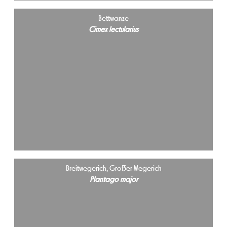
Bettwanze
Cimex lectularius
Breitwegerich, Großer Wegerich
Plantago major