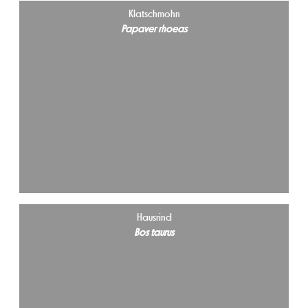
Klatschmohn
Papaver rhoeas
Hausrind
Bos taurus