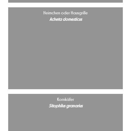
Heimchen oder Hausgrille
Acheta domesticus
Kornkäfer
Sitophilus granarius