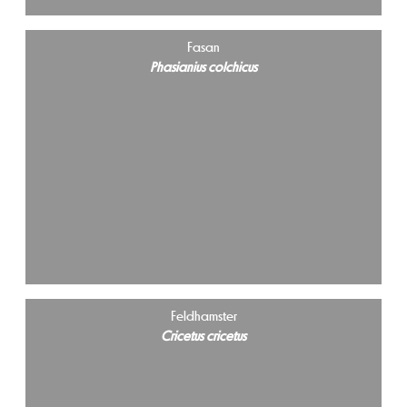
Fasan
Phasianius colchicus
Feldhamster
Cricetus cricetus