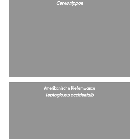
Cervus nippon
Amerikanische Kiefernwanze
Leptoglossus occidentalis