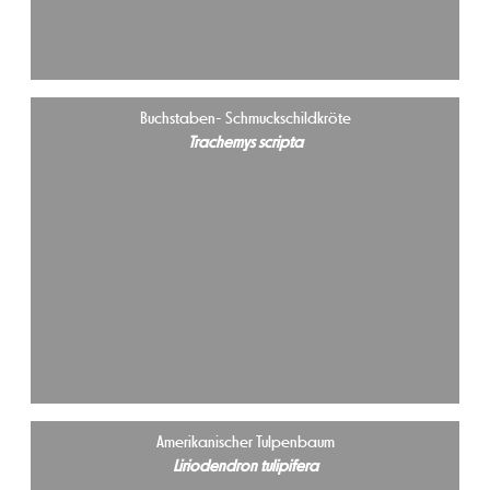
Buchstaben- Schmuckschildkröte
Trachemys scripta
Amerikanischer Tulpenbaum
Liriodendron tulipifera