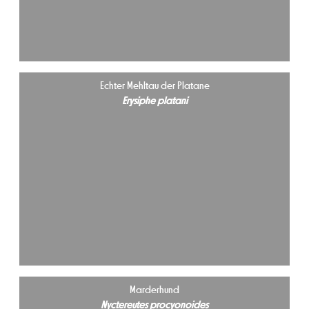
Echter Mehltau der Platane
Erysiphe platani
Marderhund
Nyctereutes procyonoides